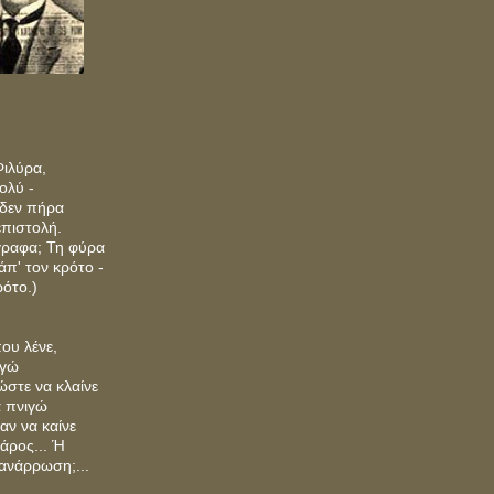
ιλύρα,
ολύ -
 δεν πήρα
επιστολή.
'γραφα; Τη φύρα
άπ' τον κρότο -
ρότο.)
ου λένε,
λγώ
ώστε να κλαίνε
α πνιγώ
αν να καίνε
βάρος... Ή
 ανάρρωση;...