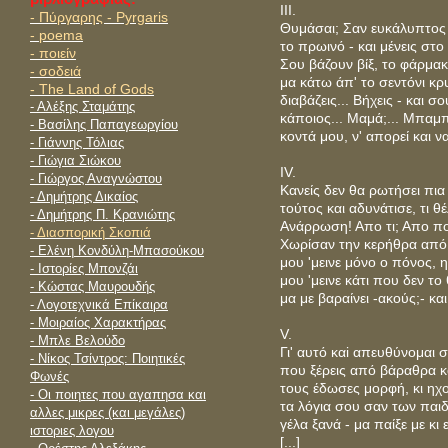
ΙΙΙ.
- Πύργαρης - Pyrgaris
Θυμάσαι; Σαν ευκάλυπτος 
- poema
το πρωινό - και μένεις στο 
- ποιείν
Σου βάζουν βίξ, το φάρμακο
- σοδειά
μα κάτω άπ' το σεντόνι κρ
- The Land of Gods
διαβάζεις... Βήχεις - και σ
- Αλέξης Σταμάτης
κάποιος... Μαμά;... Μπαμπά
- Βασίλης Παπαγεωργίου
κοντά μου, ν' απορεί και να
- Γιάννης Τόλιας
- Γιώγια Σιώκου
IV.
- Γιώργος Αναγνώστου
Κανείς δεν θα ρωτήσει πια τ
- Δημήτρης Δικαίος
τούτος και αδυνάτισε, τι θέλ
- Δημήτρης Π. Κρανιώτης
Ανάρρωση! Απο τι; Απο πο
- Διασπορική Σκοπιά
Χωρίσαν την κερήθρα από 
- Eλένη Κονδύλη-Μπασούκου
μου 'μεινε μόνο ο πόνος, 
- Ιστορίες Μπονζάι
μου 'μεινε κάτι πoυ δεν το
- Κώστας Μαυρουδής
μα με βαραίνει -ακούς;- και
- Λογοτεχνικά Επίκαιρα
- Μοιραίος Χαρακτήρας
V.
- Μπλε Βελούδο
Γι' αυτό καi απευθύνομαι σ
- Νίκος Τσίντρος: Ποιητικές
που ξέρεις από βάραθρα κα
Φωνές
τους έδωσες μορφή, κι ηχ
- Οι ποιητες που αγαπησα και
τα λόγια σου σαν των παιδι
αλλες μικρες (και μεγάλες)
γέλα ξανά - μα παίξε με κι 
ιστοριες λογου
[...]