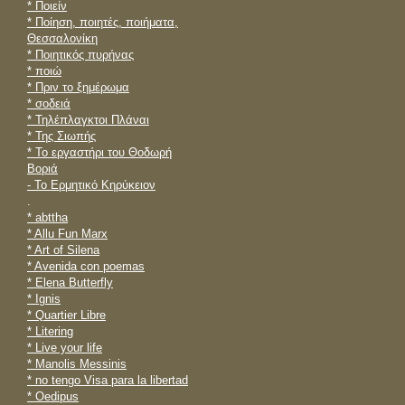
* Ποιείν
* Ποίηση, ποιητές, ποιήματα,
Θεσσαλονίκη
* Ποιητικός πυρήνας
* ποιώ
* Πριν το ξημέρωμα
* σοδειά
* Τηλέπλαγκτοι Πλάναι
* Της Σιωπής
* To εργαστήρι του Θοδωρή
Βοριά
- Το Ερμητικό Κηρύκειον
.
* abttha
* Allu Fun Marx
* Art of Silena
* Avenida con poemas
* Elena Butterfly
* Ignis
* Quartier Libre
* Litering
* Live your life
* Manolis Messinis
* no tengo Visa para la libertad
* Oedipus