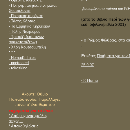
- Ορέστης Αλεξάκης
- Ποίηση, ποιητές, ποιήματα,
-βασισμένο στο ποίημα του W.H
Θεσσαλονίκη
- Ποιητικός πυρήνας
(από το βιβλίο
Περί των 
- Τάσος Κάρτας
εκδ. ύψιλον/βιβλία 2001)
- Το Ερμητικό Κηρύκειον
- Tόλης Νικηφόρου
- Tραπέζι (επίπονων
- ο Ρώμος Φιλύρας, στα
α
ανακατατάξεων)
.
- Xλόη Κουτσουμπέλη
* * *
Ετικέτες
Ποιήματα για τον
- Nomad's Tales
- poetreated
25.9.07
- tokoskino
<< Home
Aκούτε: Θύμιο
Παπαδόπουλο, Παραλλαγές
πάνω σ' ένα θέμα του
Θάνου ("Σαν ραδιόφωνο",
ευχαριστώ για τα links
cd2)
* Από μηχανής φαύλος
στίχος...
* Αποκαθηλώσεις