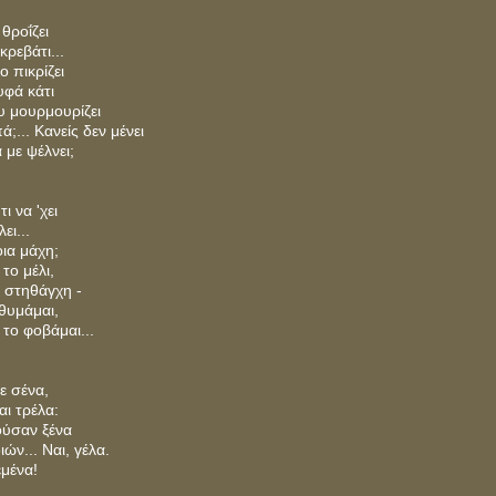
θροΐζει
κρεβάτι...
 πικρίζει
υφά κάτι
ου μουρμουρίζει
;... Κανείς δεν μένει
 με ψέλνει;
ι να 'χει
ει...
ια μάχη;
το μέλι,
η στηθάγχη -
 θυμάμαι,
 το φοβάμαι...
ε σένα,
ι τρέλα:
ούσαν ξένα
ών... Ναι, γέλα.
εμένα!