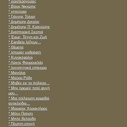
* αριστερόχειρας
* Βάιος Νικιώτης
* γητεύτρια
* Γιάννης Τόλιας
* Δημήτρης Δικαίος
* Δημήτρης Π. Κρανιώτης
* Διασπορική Σκοπιά
* Έρως, Τέχνη και Ζωή
* Εφηβεία λέξεων...
* Θέματα
* Ιστορίες καθρέφτη
* Κυνοκέφαλοι
* Λάκης Φουρουκλάς
* λογοτεχνικά επίκαιρα
* Μανόλια
* Μαύρο Ρόδο
* Μηδέν εις το πηλίκον...
* Μην ηρεμείς ποτέ ψυχή
μου...
* Mια ατέλειωτη αρμαθιά
αντικλείδια...
* Μοιραίος Χαρακτήρας
* Μόνο Ποίηση
* Μπλε Βελούδο
* Πέμπτη εποχή