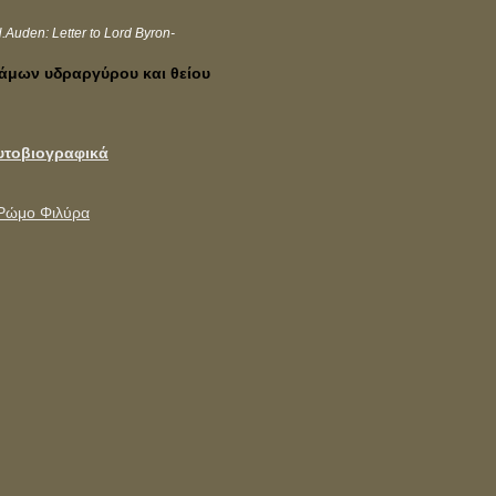
.Auden: Letter to Lord Byron-
γάμων υδραργύρου και θείου
υτοβιογραφικά
 Ρώμο Φιλύρα