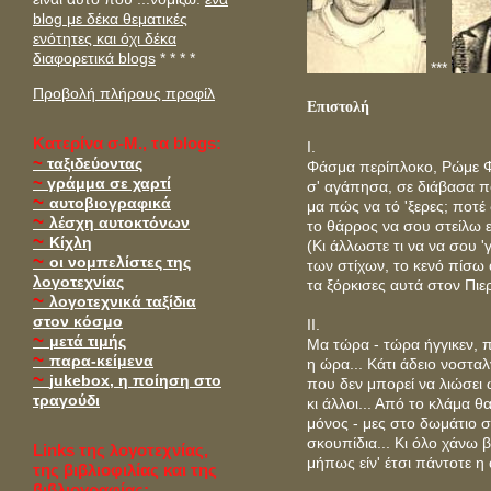
blog με δέκα θεματικές
ενότητες και όχι δέκα
διαφορετικά blogs
* * * *
***
Προβολή πλήρους προφίλ
Επιστολή
Kατερίνα σ-Μ., τα blogs:
Ι.
~
ταξιδεύοντας
Φάσμα περίπλοκο, Ρώμε Φ
~
γράμμα σε χαρτί
σ' αγάπησα, σε διάβασα π
~
αυτοβιογραφικά
μα πώς να τό 'ξερες; ποτέ
~
λέσχη αυτοκτόνων
το θάρρος να σου στείλω 
~
Κίχλη
(Κι άλλωστε τι να να σου 
~
οι νομπελίστες της
των στίχων, το κενό πίσω 
λογοτεχνίας
τα ξόρκισες αυτά στον Πιε
~
λογοτεχνικά ταξίδια
στον κόσμο
ΙΙ.
~
μετά τιμής
Μα τώρα - τώρα ήγγικεν, π
~
παρα-κείμενα
η ώρα... Κάτι άδειο νοστα
~
jukebox, η ποίηση στο
που δεν μπορεί να λιώσει 
τραγούδι
κι άλλοι... Από το κλάμα θ
μόνος - μες στο δωμάτιο σ
σκουπίδια... Κι όλο χάνω 
Links της λογοτεχνίας,
μήπως είν' έτσι πάντοτε η
της βιβλιοφιλίας και της
βιβλιογραφίας: