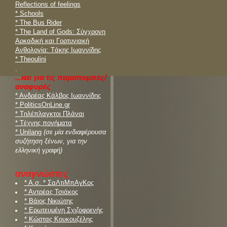
Reflections of feelings
* Schools
* The Bus Rider
* Τhe Land of Gods: Σύγχρονη
Αρκαδική και Γορτυνιακή
Ανθολογία: Tάκης Ιωαννίδης
* Theoulini
.
...και για τις παραπομπές/
αναφορές
* Ανδρέας Κάλβος Iωαννίδης
* PoliticsOnLine.gr
* Tηλέπλαγκτοι Πλάναι
* Tέχνης πονήματα
* Unilang
(σε μία ενδιαφέρουσα
συζήτηση ξένων, για την
ελληνική γραφή)
αναγνώστες
* Α.σ. * ΣαΛτιΜπΑγΚος
* Αντρέας Τσιάκος
* Βάιος Νικιώτης
* Ερωτευμένη Σχιζοφρενής
* Κώστας Κουκουζέλης